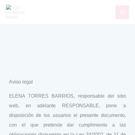
Ir
MAI
al
ME
contenido
Aviso legal
ELENA TORRES BARRIOS, responsable del sitio
web, en adelante RESPONSABLE, pone a
disposición de los usuarios el presente documento,
con el que pretende dar cumplimiento a las
obligaciones dispuestas en la Ley 34/2002, de 11 de